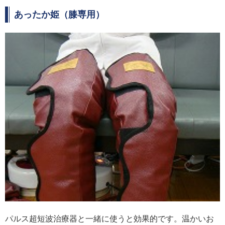
あったか姫（膝専⽤）
パルス超短波治療器と⼀緒に使うと効果的です。温かいお